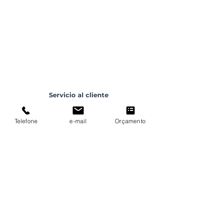
Servicio al cliente
3211 4008
18
contato@soriasolar.com.br
Telefone
e-mail
Orçamento
DIRECCIÓN
Avenida João Cernach, 2421
16201-000 | Birigui/SP