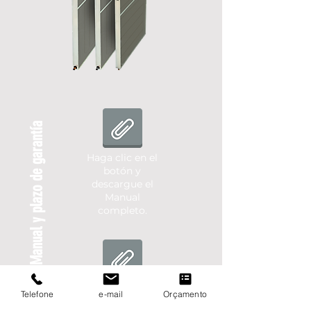
Manual y plazo de garantía
Haga clic en el
botón y
descargue el
Manual
completo.
Haga clic en el
Telefone
e-mail
Orçamento
botón y