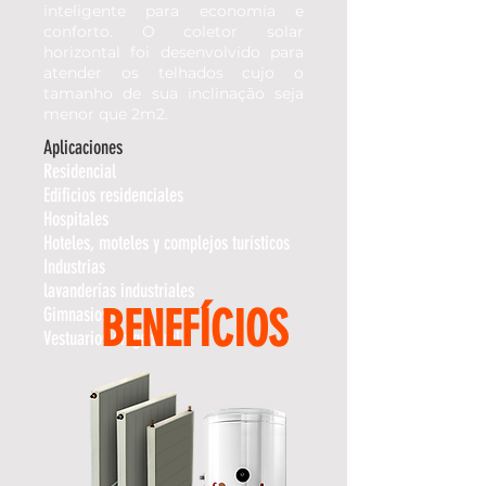
inteligente para economia e
conforto. O coletor solar
horizontal foi desenvolvido para
atender os telhados cujo o
tamanho de sua inclinação seja
menor que 2m2.
Aplicaciones
Residencial
Edificios residenciales
Hospitales
Hoteles, moteles y complejos turísticos
Industrias
lavanderías industriales
BENEFÍCIOS
Gimnasios
Vestuarios en general