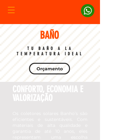
BAÑO
TU BAÑO A LA
TEMPERATURA IDEAL
Orçamento
CONFORTO, ECONOMIA E
VALORIZAÇÃO
Os coletores solares Banho’s são
eficientes e sustentáveis. Com
materiais de alta qualidade e
garantia de até 10 anos, eles
representam uma escolha