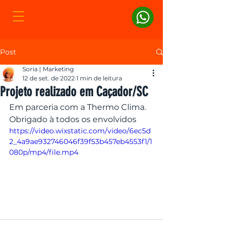
Post
Soria | Marketing
12 de set. de 2022
1 min de leitura
Projeto realizado em Caçador/SC
Em parceria com a Thermo Clima. 
Obrigado à todos os envolvidos
https://video.wixstatic.com/video/6ec5d
2_4a9ae932746046f39f53b457eb4553f1/1
080p/mp4/file.mp4