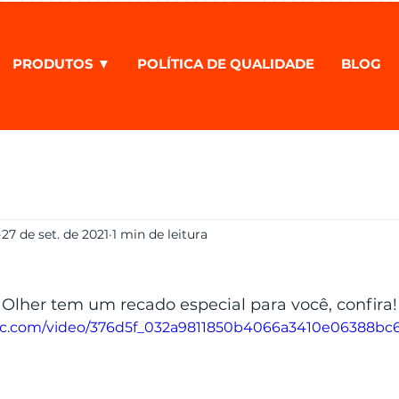
PRODUTOS ▼
POLÍTICA DE QUALIDADE
BLOG
27 de set. de 2021
1 min de leitura
Olher tem um recado especial para você, confira!
tatic.com/video/376d5f_032a9811850b4066a3410e06388b