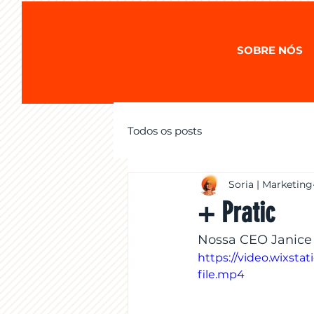
SOBRE NÓS
Todos os posts
Soria | Marketing
+ Pratic
Nossa CEO Janice 
https://video.wixs
file.mp4