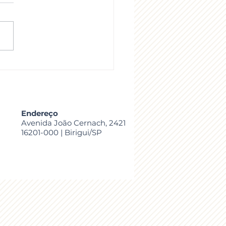
ic o campeão de vendas
Endereço
Avenida João Cernach, 2421
16201-000 | Birigui/SP